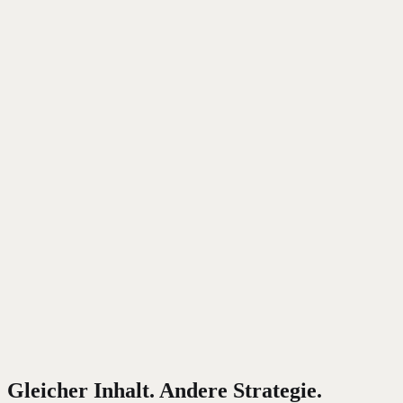
Emotional
Direktheit
90
/100
Indirekt
Direkt
Soziale Orientierung
50
/100
Individuell
Kollektiv
Detailgrad
70
/100
Minimal
Detailliert
Vertrauenssignale
85
/100
Innovation
Sicherheit
Gleicher Inhalt. Andere Strategie.