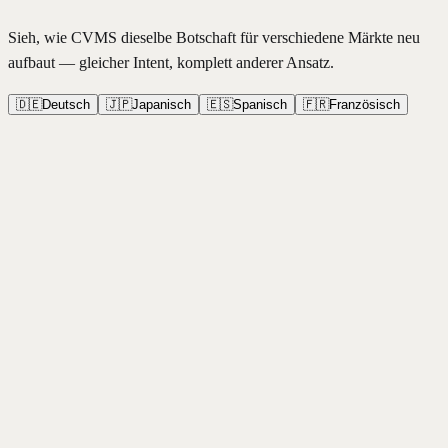
Sieh, wie CVMS dieselbe Botschaft für verschiedene Märkte neu
aufbaut — gleicher Intent, komplett anderer Ansatz.
🇩🇪
Deutsch
🇯🇵
Japanisch
🇪🇸
Spanisch
🇫🇷
Französisch
🇺🇸
Original (Englisch)
“
The #1 productivity app. Boost your workflow with AI-powered
task management. Join 2M+ users who get more done every day.
Try it free!
”
🇩🇪
Angepasst für Deutsch
“
Professionelles Aufgabenmanagement mit KI-Unterstützung.
Effiziente Workflows für anspruchsvolle Teams. DSGVO-konform,