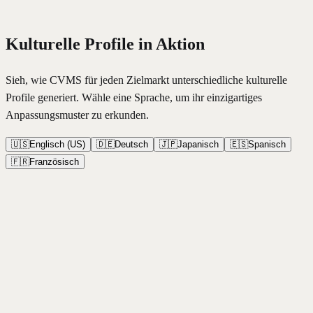
Kulturelle Profile in Aktion
Sieh, wie CVMS für jeden Zielmarkt unterschiedliche kulturelle
Profile generiert. Wähle eine Sprache, um ihr einzigartiges
Anpassungsmuster zu erkunden.
🇺🇸
Englisch (US)
🇩🇪
Deutsch
🇯🇵
Japanisch
🇪🇸
Spanisch
🇫🇷
Französisch
Formalität
65
/100
Locker
Formell
Emotionale Ansprache
35
/100
Rational